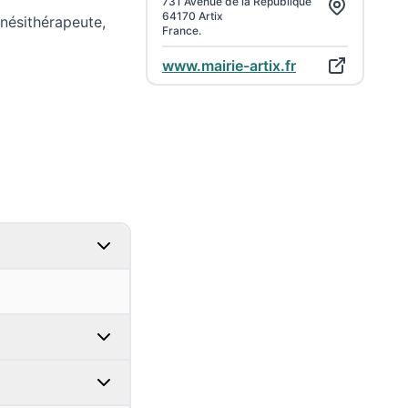
731 Avenue de la République
64170 Artix
inésithérapeute,
France.
www.mairie-artix.fr