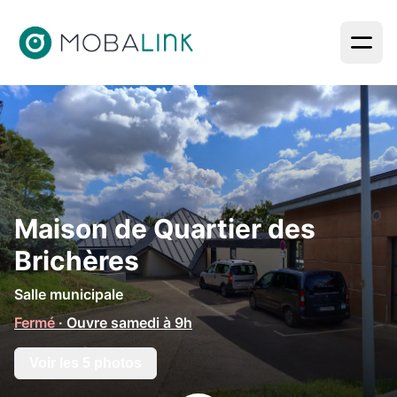
Aller à l'en-tête
Aller au contenu
Aller au pied de page
Revenir aux liens d’accès rapide
Maison de Quartier des
Brichères
Salle municipale
Fermé
· Ouvre samedi à 9h
Voir les 5 photos